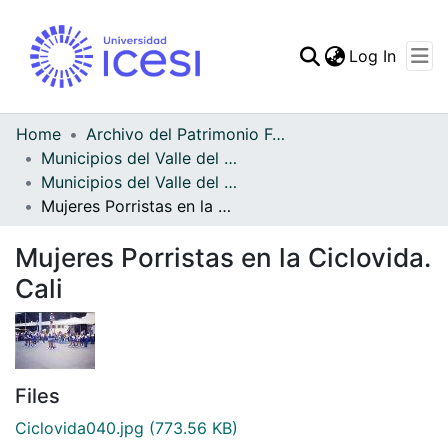
(curren
Log In
Communities & Collec
All of DSpace
Home
Archivo del Patrimonio Fotográfico y Fílmico del Valle del Cauca
Municipios del Valle del Cauca
Statistics
Municipios del Valle del Cauca
Mujeres Porristas en la Ciclovida. Cali
Mujeres Porristas en la Ciclovida.
Cali
Files
Ciclovida040.jpg
(773.56 KB)