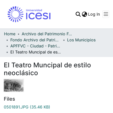
(curren
Log In
Communities & Collec
All of DSpace
Home
Archivo del Patrimonio Fotográfico y Fílmico del Valle del Cauca
Fondo Archivo del Patrimonio Fotográfico y Fílmico del Valle del Cauca
Los Municipios
Statistics
APFFVC - Ciudad - Patrimonial
El Teatro Muncipal de estilo neoclásico
El Teatro Muncipal de estilo
neoclásico
Files
0501891.JPG
(35.46 KB)