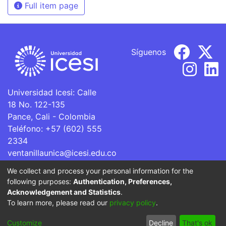
Full item page
Síguenos
Universidad Icesi: Calle
18 No. 122-135
Pance, Cali - Colombia
Teléfono: +57 (602) 555
2334
ventanillaunica@icesi.edu.co
We collect and process your personal information for the
La Universidad Icesi es una Institución de Educación
following purposes:
Authentication, Preferences,
Superior que se encuentra sujeta a inspección y vigilancia
Acknowledgement and Statistics
.
por parte del Ministerio de Educación Nacional.
To learn more, please read our
privacy policy
.
Cookie
Privacy
End User
Send
Customize
Decline
That's ok