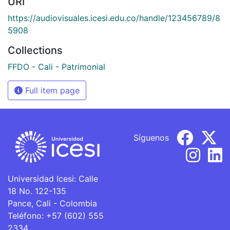
URI
https://audiovisuales.icesi.edu.co/handle/123456789/8
5908
Collections
FFDO - Cali - Patrimonial
Full item page
Síguenos
Universidad Icesi: Calle
18 No. 122-135
Pance, Cali - Colombia
Teléfono: +57 (602) 555
2334