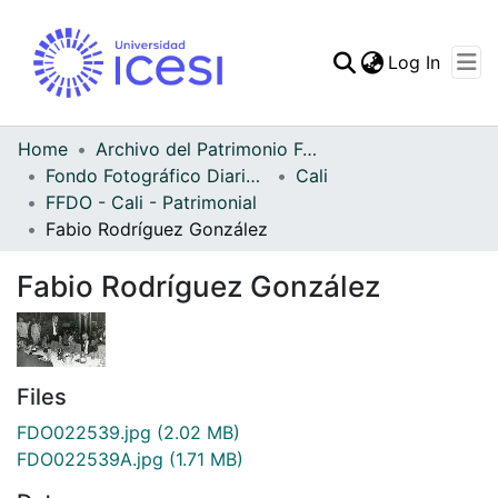
(curren
Log In
Communities & Collec
All of DSpace
Home
Archivo del Patrimonio Fotográfico y Fílmico del Valle del Cauca
Fondo Fotográfico Diario Occidente
Cali
Statistics
FFDO - Cali - Patrimonial
Fabio Rodríguez González
Fabio Rodríguez González
Files
FDO022539.jpg
(2.02 MB)
FDO022539A.jpg
(1.71 MB)