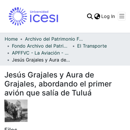
(curren
Log In
Communities & Collec
All of DSpace
Home
Archivo del Patrimonio Fotográfico y Fílmico del Valle del Cauca
Fondo Archivo del Patrimonio Fotográfico y Fílmico del Valle del Cauca
El Transporte
Statistics
APFFVC - La Aviación - Patrimonial
Jesús Grajales y Aura de Grajales, abordando el primer avión que salía de Tuluá
Jesús Grajales y Aura de
Grajales, abordando el primer
avión que salía de Tuluá
Files