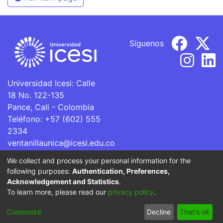
Síguenos
Universidad Icesi: Calle
18 No. 122-135
Pance, Cali - Colombia
Teléfono: +57 (602) 555
2334
ventanillaunica@icesi.edu.co
We collect and process your personal information for the
La Universidad Icesi es una Institución de Educación
following purposes:
Authentication, Preferences,
Superior que se encuentra sujeta a inspección y vigilancia
Acknowledgement and Statistics
.
por parte del Ministerio de Educación Nacional.
To learn more, please read our
privacy policy
.
Cookie
Privacy
End User
Send
Customize
Decline
That's ok
settings
policy
Agreement
Feedback