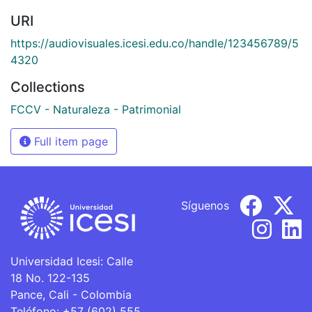
URI
https://audiovisuales.icesi.edu.co/handle/123456789/5
4320
Collections
FCCV - Naturaleza - Patrimonial
Full item page
Síguenos
Universidad Icesi: Calle
18 No. 122-135
Pance, Cali - Colombia
Teléfono: +57 (602) 555