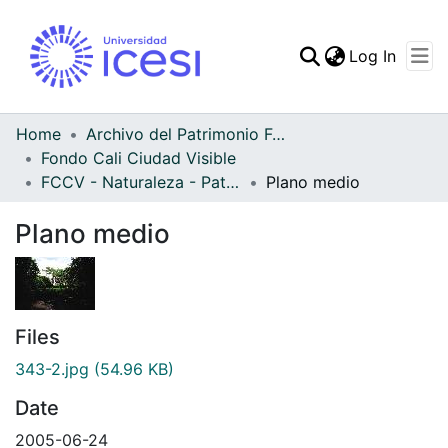
(curren
Log In
Communities & Collec
All of DSpace
Home
Archivo del Patrimonio Fotográfico y Fílmico del Valle del Cauca
Fondo Cali Ciudad Visible
Statistics
FCCV - Naturaleza - Patrimonial
Plano medio
Plano medio
Files
343-2.jpg
(54.96 KB)
Date
2005-06-24