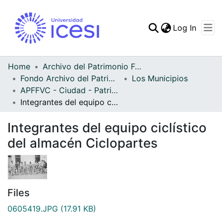
(curren
Log In
Communities & Collec
All of DSpace
Home
Archivo del Patrimonio Fotográfico y Fílmico del Valle del Cauca
Fondo Archivo del Patrimonio Fotográfico y Fílmico del Valle del Cauca
Los Municipios
Statistics
APFFVC - Ciudad - Patrimonial
Integrantes del equipo ciclístico del almacén Ciclopartes
Integrantes del equipo ciclístico
del almacén Ciclopartes
Files
0605419.JPG
(17.91 KB)