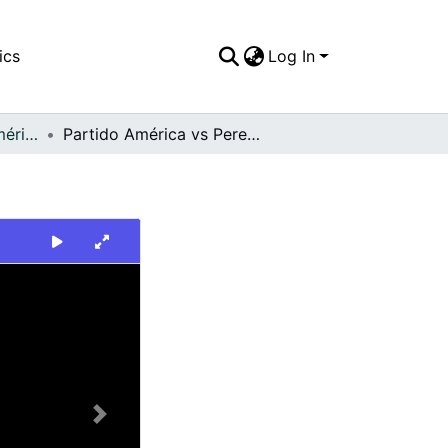
ics
Log In
FFDO - Rincón del América - Patrimonial
Partido América vs Pereira
Next