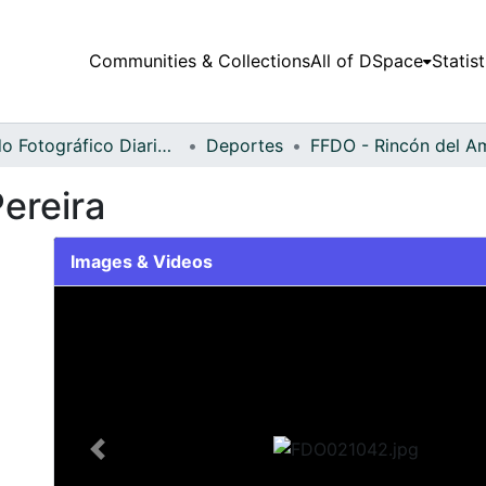
Communities & Collections
All of DSpace
Statist
Fondo Fotográfico Diario Occidente
Deportes
ereira
Images & Videos
Slide 1 of 2
Previous