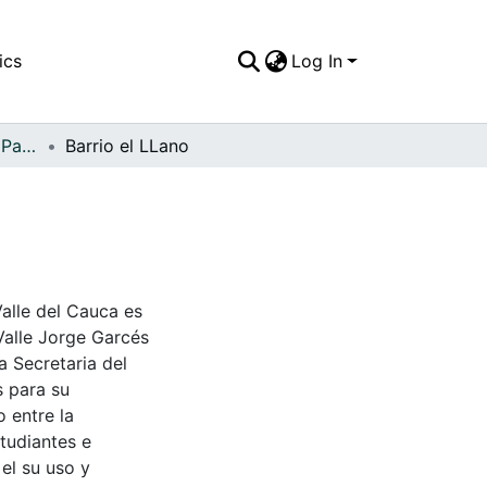
ics
Log In
APFFVC - El Pueblo - Patrimonial
Barrio el LLano
Valle del Cauca es
Valle Jorge Garcés
a Secretaria del
s para su
 entre la
tudiantes e
 el su uso y