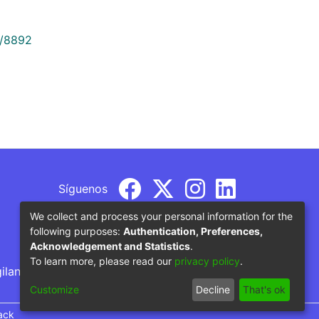
9/8892
Síguenos
We collect and process your personal information for the
following purposes:
Authentication, Preferences,
Acknowledgement and Statistics
.
To learn more, please read our
privacy policy
.
gilancia por parte del Ministerio de Educación
Customize
Decline
That's ok
ack