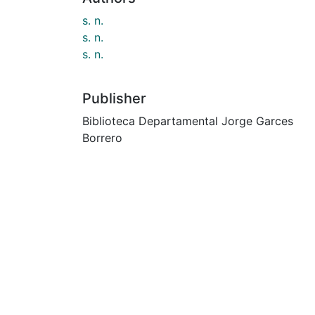
s. n.
s. n.
s. n.
Publisher
Biblioteca Departamental Jorge Garces
Borrero