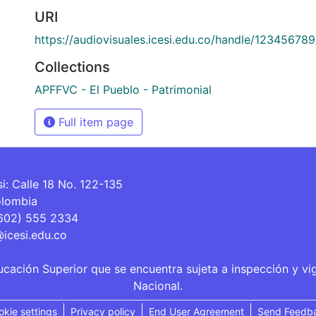
URI
https://audiovisuales.icesi.edu.co/handle/12345678
Collections
APFFVC - El Pueblo - Patrimonial
Full item page
si: Calle 18 No. 122-135
olombia
(602) 555 2334
@icesi.edu.co
ucación Superior que se encuentra sujeta a inspección y vi
Nacional.
okie settings
Privacy policy
End User Agreement
Send Feedb