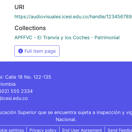
URI
https://audiovisuales.icesi.edu.co/handle/12345678
Collections
APFFVC - El Tranvía y los Coches - Patrimonial
Full item page
si: Calle 18 No. 122-135
olombia
(602) 555 2334
@icesi.edu.co
ucación Superior que se encuentra sujeta a inspección y vi
Nacional.
okie settings
Privacy policy
End User Agreement
Send Feedb