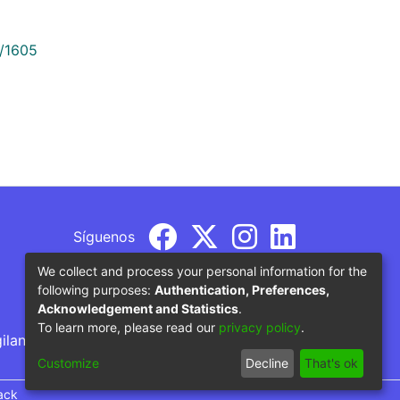
9/1605
Síguenos
We collect and process your personal information for the
following purposes:
Authentication, Preferences,
Acknowledgement and Statistics
.
To learn more, please read our
privacy policy
.
gilancia por parte del Ministerio de Educación
Customize
Decline
That's ok
ack