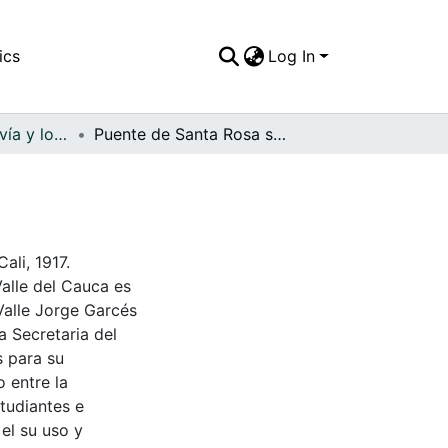
ics
Log In
APFFVC - El Tranvía y los Coches - Patrimonial
Puente de Santa Rosa sobre el río Cali
ali, 1917.
Valle del Cauca es
Valle Jorge Garcés
a Secretaria del
s para su
 entre la
tudiantes e
 el su uso y