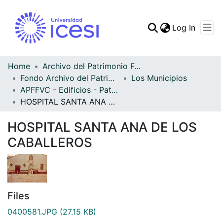
(curren
Log In
Communities & Collec
All of DSpace
Home
Archivo del Patrimonio Fotográfico y Fílmico del Valle del Cauca
Fondo Archivo del Patrimonio Fotográfico y Fílmico del Valle del Cauca
Los Municipios
Statistics
APFFVC - Edificios - Patrimonial
HOSPITAL SANTA ANA DE LOS CABALLEROS
HOSPITAL SANTA ANA DE LOS
CABALLEROS
Files
0400581.JPG
(27.15 KB)