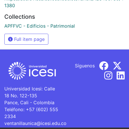
1380
Collections
APFFVC - Edificios - Patrimonial
Full item page
Síguenos
Universidad Icesi: Calle
18 No. 122-135
Pance, Cali - Colombia
Teléfono: +57 (602) 555
2334
ventanillaunica@icesi.edu.co