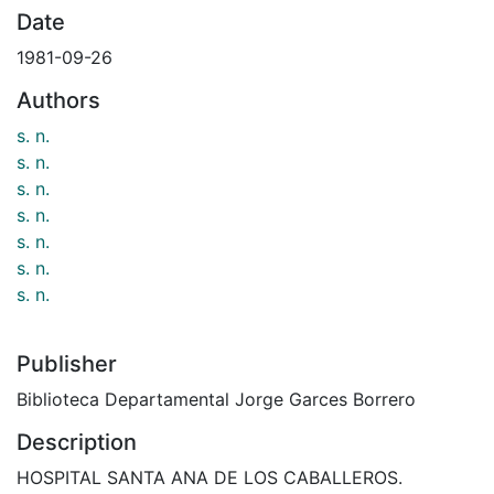
Date
1981-09-26
Authors
s. n.
s. n.
s. n.
s. n.
s. n.
s. n.
s. n.
Publisher
Biblioteca Departamental Jorge Garces Borrero
Description
HOSPITAL SANTA ANA DE LOS CABALLEROS.