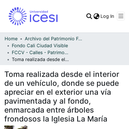
(curren
Log In
Communities & Collec
All of DSpace
Home
Archivo del Patrimonio Fotográfico y Fílmico del Valle del Cauca
Fondo Cali Ciudad Visible
Statistics
FCCV - Calles - Patrimonial
Toma realizada desde el interior de un vehículo, donde se puede apreciar en el exterior una vía pavimentada y al fondo, enmarcada entre árboles frondosos la Iglesia La María
Toma realizada desde el interior
de un vehículo, donde se puede
apreciar en el exterior una vía
pavimentada y al fondo,
enmarcada entre árboles
frondosos la Iglesia La María