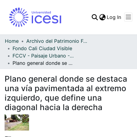
(curren
Log In
Communities & Collec
All of DSpace
Home
Archivo del Patrimonio Fotográfico y Fílmico del Valle del Cauca
Fondo Cali Ciudad Visible
Statistics
FCCV - Paisaje Urbano - Patrimonial
Plano general donde se destaca una vía pavimentada al extremo izquierdo, que define una diagonal hacia la derecha
Plano general donde se destaca
una vía pavimentada al extremo
izquierdo, que define una
diagonal hacia la derecha