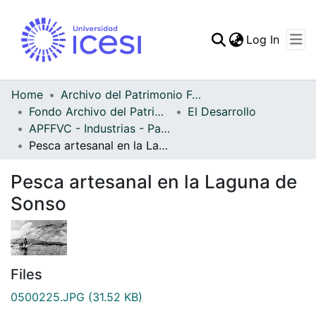
(curren
Log In
Communities & Collec
All of DSpace
Home
Archivo del Patrimonio Fotográfico y Fílmico del Valle del Cauca
Fondo Archivo del Patrimonio Fotográfico y Fílmico del Valle del Cauca
El Desarrollo
Statistics
APFFVC - Industrias - Patrimonial
Pesca artesanal en la Laguna de Sonso
Pesca artesanal en la Laguna de
Sonso
Files
0500225.JPG
(31.52 KB)