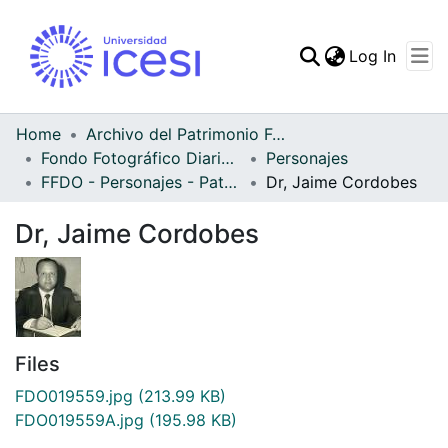
(curren
Log In
Communities & Collec
All of DSpace
Home
Archivo del Patrimonio Fotográfico y Fílmico del Valle del Cauca
Fondo Fotográfico Diario Occidente
Personajes
Statistics
FFDO - Personajes - Patrimonial
Dr, Jaime Cordobes
Dr, Jaime Cordobes
Files
FDO019559.jpg
(213.99 KB)
FDO019559A.jpg
(195.98 KB)