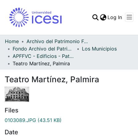
(curren
Log In
Communities & Collec
All of DSpace
Home
Archivo del Patrimonio Fotográfico y Fílmico del Valle del Cauca
Fondo Archivo del Patrimonio Fotográfico y Fílmico del Valle del Cauca
Los Municipios
Statistics
APFFVC - Edificios - Patrimonial
Teatro Martínez, Palmira
Teatro Martínez, Palmira
Files
0103089.JPG
(43.51 KB)
Date