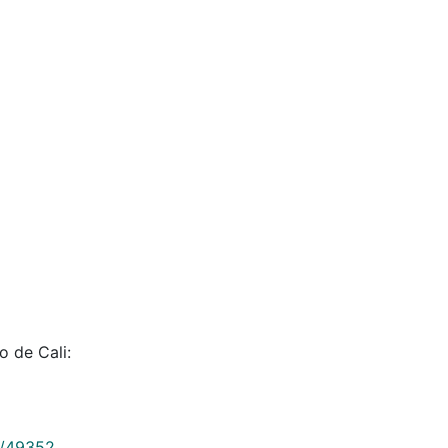
o de Cali:
9/49352