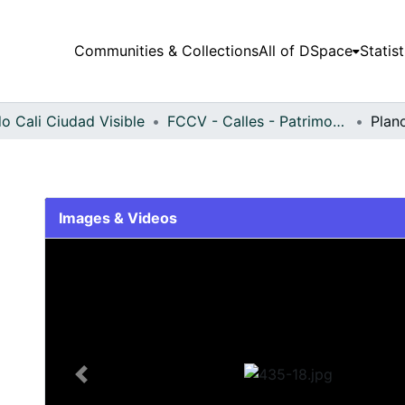
Communities & Collections
All of DSpace
Statist
o Cali Ciudad Visible
FCCV - Calles - Patrimonial
Plan
Images & Videos
Slide 1 of 1
Previous