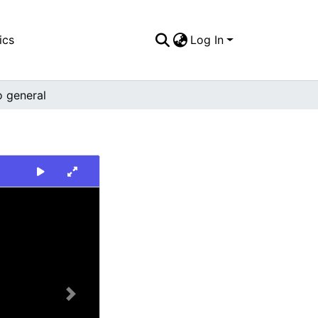
ics
Log In
o general
Next