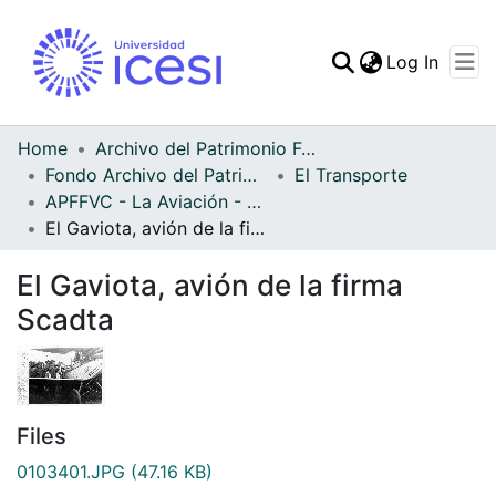
(curren
Log In
Communities & Collec
All of DSpace
Home
Archivo del Patrimonio Fotográfico y Fílmico del Valle del Cauca
Fondo Archivo del Patrimonio Fotográfico y Fílmico del Valle del Cauca
El Transporte
Statistics
APFFVC - La Aviación - Patrimonial
El Gaviota, avión de la firma Scadta
El Gaviota, avión de la firma
Scadta
Files
0103401.JPG
(47.16 KB)