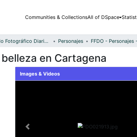
Communities & Collections
All of DSpace
Statist
Fondo Fotográfico Diario Occidente
Personajes
 belleza en Cartagena
Images & Videos
Slide 1 of 2
Previous