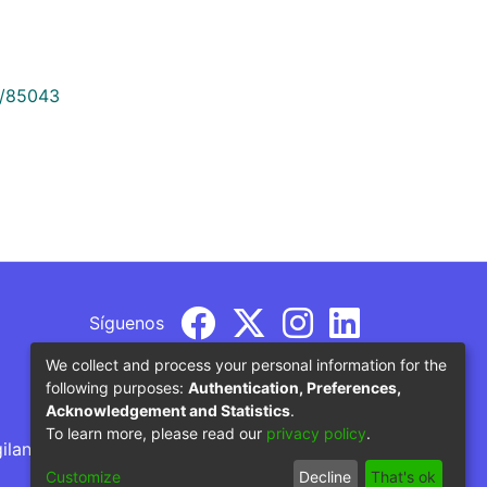
9/85043
Síguenos
We collect and process your personal information for the
following purposes:
Authentication, Preferences,
Acknowledgement and Statistics
.
To learn more, please read our
privacy policy
.
gilancia por parte del Ministerio de Educación
Customize
Decline
That's ok