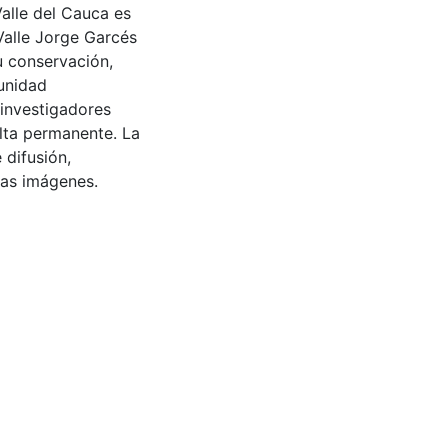
Valle del Cauca es
Valle Jorge Garcés
u conservación,
munidad
 investigadores
ulta permanente. La
 difusión,
 las imágenes.