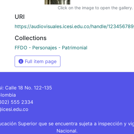
Click on the image to open the gallery.
URI
https://audiovisuales.icesi.edu.co/handle/12345678
Collections
FFDO - Personajes - Patrimonial
Full item page
si: Calle 18 No. 122-135
olombia
(602) 555 2334
@icesi.edu.co
ucación Superior que se encuentra sujeta a inspección y vi
Nacional.