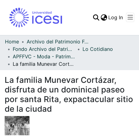
(curren
Log In
Communities & Collec
All of DSpace
Home
Archivo del Patrimonio Fotográfico y Fílmico del Valle del Cauca
Fondo Archivo del Patrimonio Fotográfico y Fílmico del Valle del Cauca
Lo Cotidiano
Statistics
APFFVC - Moda - Patrimonial
La familia Munevar Cortázar, disfruta de un dominical paseo por santa Rita, expactacular sitio de la ciudad
La familia Munevar Cortázar,
disfruta de un dominical paseo
por santa Rita, expactacular sitio
de la ciudad