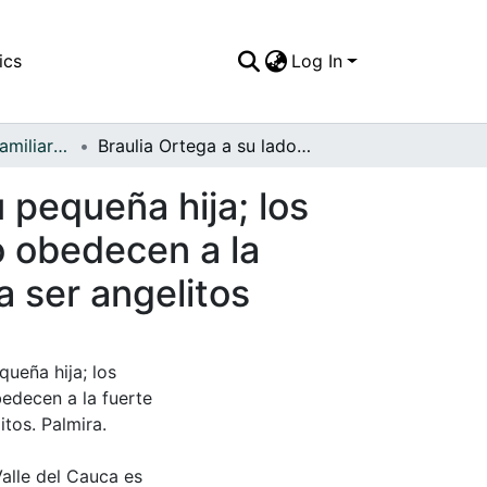
ics
Log In
APFFVC - Fotos Familiares - Patrimonial
Braulia Ortega a su lado del cuerpo difunto de su pequeña hija; los adornos de corona de flores al igual que su lecho obedecen a la fuerte creencia de que los bebes al morir pasan a ser angelitos
 pequeña hija; los
o obedecen a la
a ser angelitos
queña hija; los
bedecen a la fuerte
itos. Palmira.
Valle del Cauca es