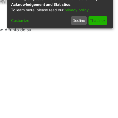
Acknowledgement and Statistics
.
To learn more, please read our
privacy policy
.
Customize
Decline
That's ok
rpo difunto de su
al que su lecho
orir pasan a ser
ntal Jorge Garces
9/19577