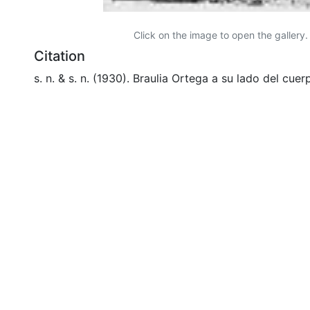
Click on the image to open the gallery.
Citation
s. n. & s. n. (1930). Braulia Ortega a su lado del cue
pequeña hija; los adornos de corona de flores al igu
obedecen a la fuerte creencia de que los bebes al m
angelitos & 501605. PALMIRA: Biblioteca Departame
Borrero.
URI
https://audiovisuales.icesi.edu.co/handle/12345678
Collections
APFFVC - Fotos Familiares - Patrimonial
Full item page