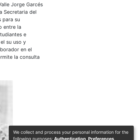
Valle Jorge Garcés
a Secretaria del
s para su
 entre la
tudiantes e
 el su uso y
aborador en el
rmite la consulta
We collect and process your personal information for the
following purposes:
Authentication, Preferences,