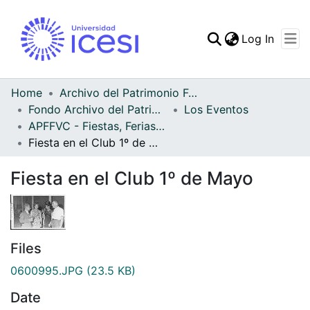
(curren
Log In
Communities & Collec
All of DSpace
Home
Archivo del Patrimonio Fotográfico y Fílmico del Valle del Cauca
Fondo Archivo del Patrimonio Fotográfico y Fílmico del Valle del Cauca
Los Eventos
Statistics
APFFVC - Fiestas, Ferias y Carnavales - Patrimonial
Fiesta en el Club 1º de Mayo
Fiesta en el Club 1º de Mayo
Files
0600995.JPG
(23.5 KB)
Date