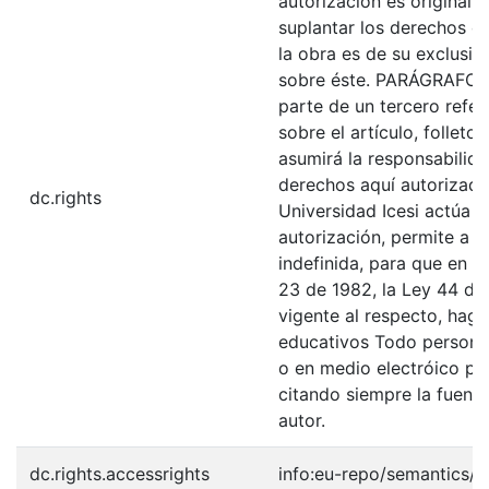
autorización es original y
suplantar los derechos de
la obra es de su exclusiva
sobre éste. PARÁGRAFO: 
parte de un tercero refer
sobre el artículo, folleto
asumirá la responsabilida
derechos aquí autorizados
dc.rights
Universidad Icesi actúa 
autorización, permite a l
indefinida, para que en l
23 de 1982, la Ley 44 de 
vigente al respecto, haga
educativos Todo persona 
o en medio electróico po
citando siempre la fuentes
autor.
dc.rights.accessrights
info:eu-repo/semantics/