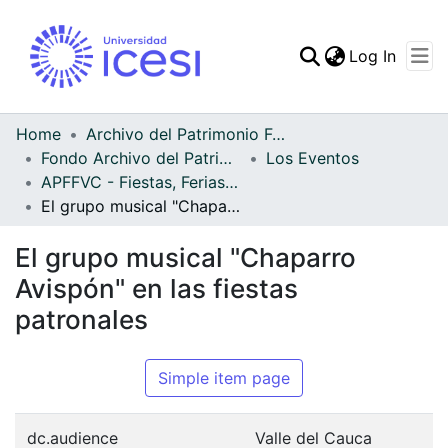
(curren
Log In
Communities & Collec
All of DSpace
Home
Archivo del Patrimonio Fotográfico y Fílmico del Valle del Cauca
Fondo Archivo del Patrimonio Fotográfico y Fílmico del Valle del Cauca
Los Eventos
Statistics
APFFVC - Fiestas, Ferias y Carnavales - Patrimonial
El grupo musical "Chaparro Avispón" en las fiestas patronales
El grupo musical "Chaparro
Avispón" en las fiestas
patronales
Simple item page
dc.audience
Valle del Cauca