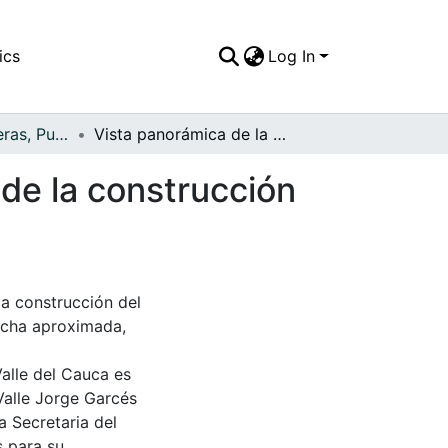
ics
Log In
APFFVC - Carreteras, Puentes - Patrimonial
Vista panorámica de la Avenida Colombia, antes de la construcción del anillo central, al fondo la Ermita
de la construcción
la construcción del
 fecha aproximada,
Valle del Cauca es
Valle Jorge Garcés
a Secretaria del
s para su