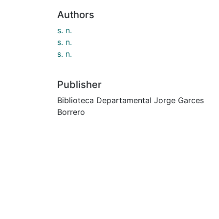
Authors
s. n.
s. n.
s. n.
Publisher
Biblioteca Departamental Jorge Garces
Borrero