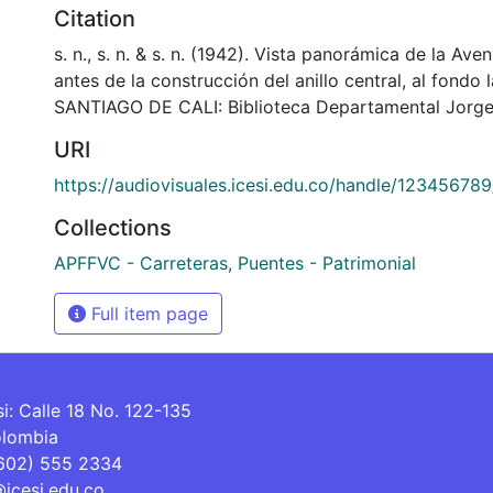
Citation
s. n., s. n. & s. n. (1942). Vista panorámica de la Av
antes de la construcción del anillo central, al fondo 
SANTIAGO DE CALI: Biblioteca Departamental Jorge
URI
https://audiovisuales.icesi.edu.co/handle/12345678
Collections
APFFVC - Carreteras, Puentes - Patrimonial
Full item page
si: Calle 18 No. 122-135
olombia
(602) 555 2334
@icesi.edu.co