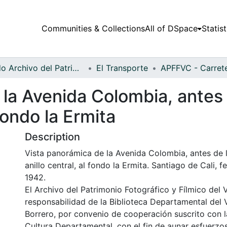
Communities & Collections
All of DSpace
Statist
Fondo Archivo del Patrimonio Fotográfico y Fílmico del Valle del Cauca
El Transporte
la Avenida Colombia, antes 
 fondo la Ermita
Description
Vista panorámica de la Avenida Colombia, antes de 
anillo central, al fondo la Ermita. Santiago de Cali,
1942.
El Archivo del Patrimonio Fotográfico y Fílmico del 
responsabilidad de la Biblioteca Departamental del 
Borrero, por convenio de cooperación suscrito con l
Cultura Departamental, con el fin de aunar esfuerzo