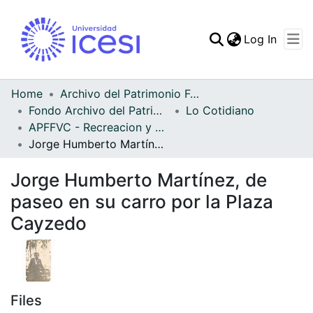
(curren
Log In
Communities & Collec
All of DSpace
Home
Archivo del Patrimonio Fotográfico y Fílmico del Valle del Cauca
Fondo Archivo del Patrimonio Fotográfico y Fílmico del Valle del Cauca
Lo Cotidiano
Statistics
APFFVC - Recreacion y Paseo - Patrimonial
Jorge Humberto Martínez, de paseo en su carro por la Plaza Cayzedo
Jorge Humberto Martínez, de
paseo en su carro por la Plaza
Cayzedo
Files