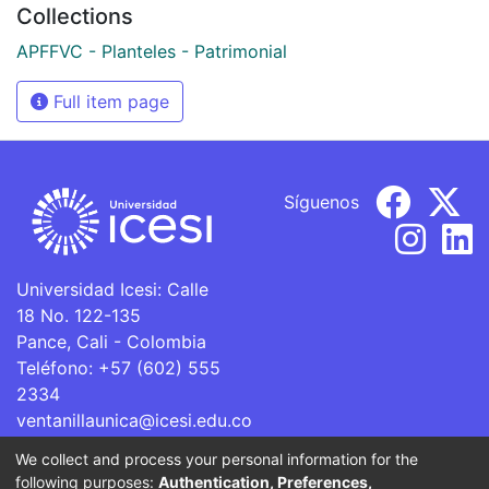
Collections
APFFVC - Planteles - Patrimonial
Full item page
Síguenos
Universidad Icesi: Calle
18 No. 122-135
Pance, Cali - Colombia
Teléfono: +57 (602) 555
2334
ventanillaunica@icesi.edu.co
We collect and process your personal information for the
La Universidad Icesi es una Institución de Educación
following purposes:
Authentication, Preferences,