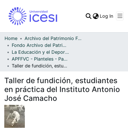
(curren
Log In
Communities & Collec
All of DSpace
Home
Archivo del Patrimonio Fotográfico y Fílmico del Valle del Cauca
Fondo Archivo del Patrimonio Fotográfico y Fílmico del Valle del Cauca
Statistics
La Educación y el Deporte
APFFVC - Planteles - Patrimonial
Taller de fundición, estudiantes en práctica del Instituto Antonio José Camacho
Taller de fundición, estudiantes
en práctica del Instituto Antonio
José Camacho