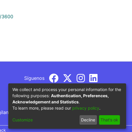
9/3600
Síguenos
We collect and process your personal information for the
following purposes:
Authentication, Preferences,
Acknowledgement and Statistics
.
To learn more, please read our
privacy policy
.
gilancia por parte del Ministerio de Educación
Customize
Decline
That's ok
ack