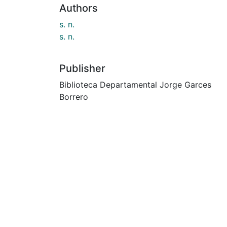
Authors
s. n.
s. n.
Publisher
Biblioteca Departamental Jorge Garces
Borrero