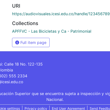
URI
https://audiovisuales.icesi.edu.co/handle/12345678
Collections
APFFVC - Las Bicicletas y Ca - Patrimonial
Full item page
si: Calle 18 No. 122-135
olombia
(602) 555 2334
@icesi.edu.co
ucación Superior que se encuentra sujeta a inspección y vi
Nacional.
okie settings
Privacy policy
End User Agreement
Send Feedb