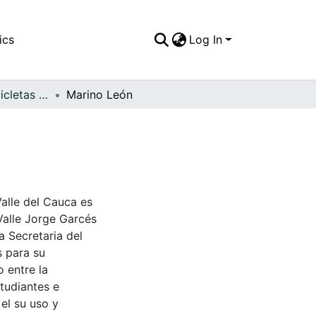
ics
Log In
APFFVC - Las Bicicletas y Ca - Patrimonial
Marino León
Valle del Cauca es
Valle Jorge Garcés
a Secretaria del
s para su
 entre la
tudiantes e
 el su uso y