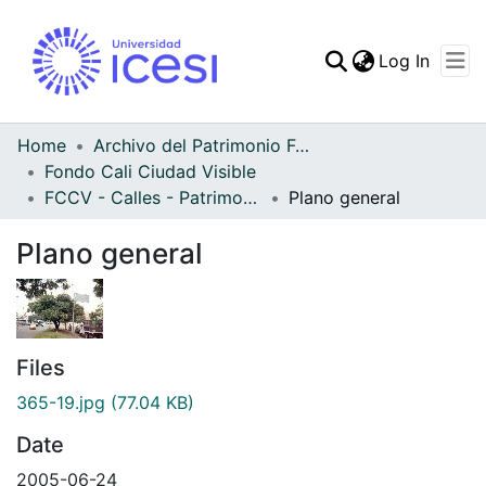
(curren
Log In
Communities & Collec
All of DSpace
Home
Archivo del Patrimonio Fotográfico y Fílmico del Valle del Cauca
Fondo Cali Ciudad Visible
Statistics
FCCV - Calles - Patrimonial
Plano general
Plano general
Files
365-19.jpg
(77.04 KB)
Date
2005-06-24