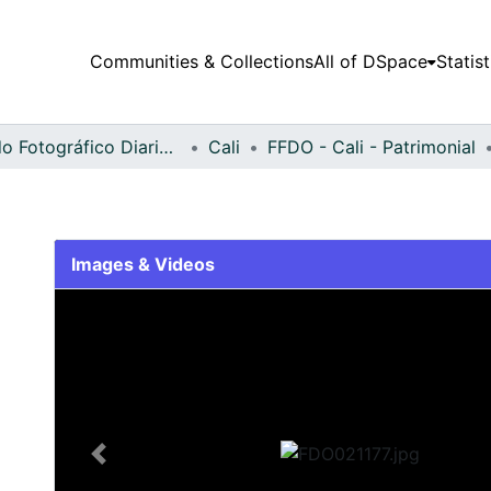
Communities & Collections
All of DSpace
Statist
Fondo Fotográfico Diario Occidente
Cali
FFDO - Cali - Patrimonial
Images & Videos
Slide 1 of 2
Previous