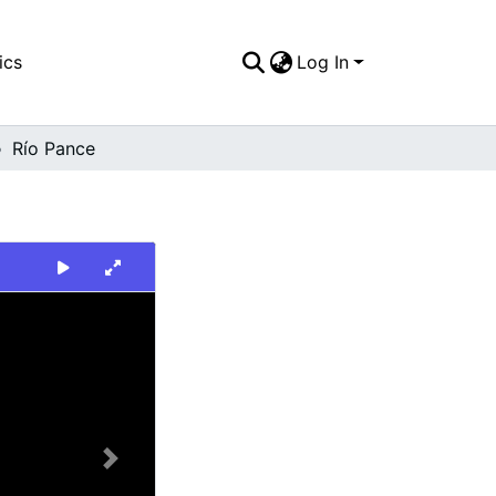
ics
Log In
Río Pance
Next