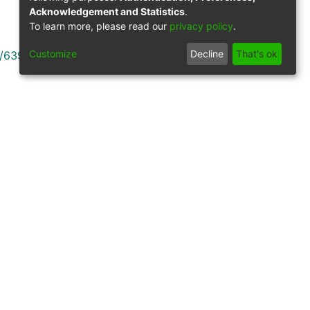
Acknowledgement and Statistics
.
To learn more, please read our
privacy policy
.
Customize
Decline
That's ok
9/639
Síguenos
gilancia por parte del Ministerio de Educación