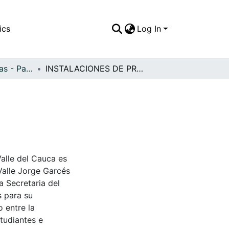
ics
Log In
APFFVC - Industrias - Patrimonial
INSTALACIONES DE PROPAL
Valle del Cauca es
Valle Jorge Garcés
a Secretaria del
s para su
 entre la
tudiantes e