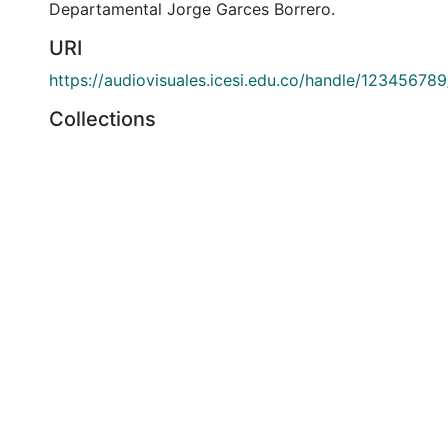
Departamental Jorge Garces Borrero.
URI
https://audiovisuales.icesi.edu.co/handle/12345678
Collections
APFFVC - Industrias - Patrimonial
Full item page
si: Calle 18 No. 122-135
olombia
(602) 555 2334
@icesi.edu.co
ucación Superior que se encuentra sujeta a inspección y vi
Nacional.