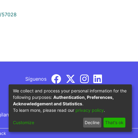
9/57028
Síguenos
We collect and process your personal information for the
following purposes:
Authentication, Preferences,
Acknowledgement and Statistics
.
To learn more, please read our
privacy policy
.
gilancia por parte del Ministerio de Educación
Customize
Decline
That's ok
ack