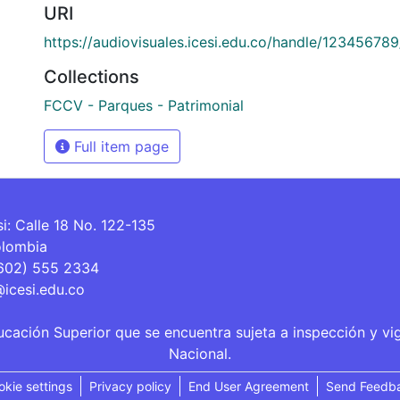
URI
https://audiovisuales.icesi.edu.co/handle/12345678
Collections
FCCV - Parques - Patrimonial
Full item page
si: Calle 18 No. 122-135
olombia
(602) 555 2334
@icesi.edu.co
ucación Superior que se encuentra sujeta a inspección y vi
Nacional.
okie settings
Privacy policy
End User Agreement
Send Feedb