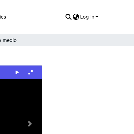
ics
Log In
o medio
Next