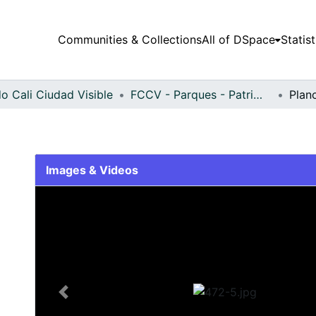
Communities & Collections
All of DSpace
Statist
o Cali Ciudad Visible
FCCV - Parques - Patrimonial
Plan
Images & Videos
Slide 1 of 1
Previous