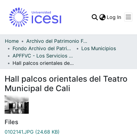
(curren
Log In
Communities & Collec
All of DSpace
Home
Archivo del Patrimonio Fotográfico y Fílmico del Valle del Cauca
Fondo Archivo del Patrimonio Fotográfico y Fílmico del Valle del Cauca
Los Municipios
Statistics
APFFVC - Los Servicios Públicos - Patrimonial
Hall palcos orientales del Teatro Municipal de Cali
Hall palcos orientales del Teatro
Municipal de Cali
Files
0102141.JPG
(24.68 KB)