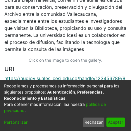
Cultura Departamental, con el fin de aunar esfuerzos
para su conservación, preservación y divulgación del
Archivo entre la comunidad Vallecaucana,
especialmente entre los estudiantes e investigadores
que visitan la Biblioteca, propiciando su uso y consulta
permanente. La universidad Icesi es un colaborador en
el proceso de difusión, facilitando la tecnología que
permite la consulta de las imágenes
Click on the image to open the gallery.
URI
https://audiovisuales.icesi.edu.co/handle/123456789/9
0099
Recopilamos y procesamos su información personal para los
siguientes propósitos:
Autenticación, Preferencias,
Collections
Reconocimiento y Estadísticas
.
Para obtener más información, lea nuestra
política de
FFDO - Cali - Patrimonial
privacidad
.
Full item page
Personalizar
Rechazar
Aceptar