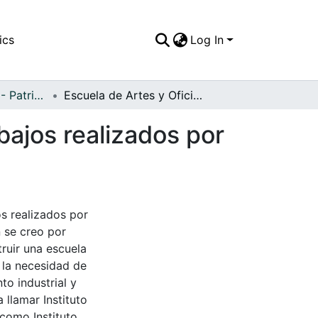
ics
Log In
APFFVC - Oficios - Patrimonial
Escuela de Artes y Oficios, exposición de los trabajos realizados por estudiantes del taller de metalistería
bajos realizados por
os realizados por
n se creo por
ruir una escuela
 la necesidad de
to industrial y
 llamar Instituto
como Instituto