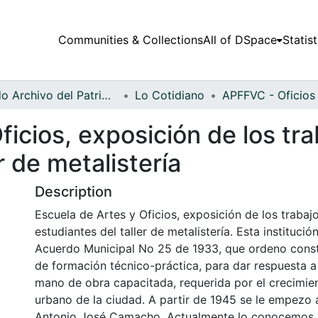
Communities & Collections
All of DSpace
Statist
Fondo Archivo del Patrimonio Fotográfico y Fílmico del Valle del Cauca
Lo Cotidiano
ficios, exposición de los tra
r de metalistería
Description
Escuela de Artes y Oficios, exposición de los trabaj
estudiantes del taller de metalistería. Esta institució
Acuerdo Municipal No 25 de 1933, que ordeno const
de formación técnico-práctica, para dar respuesta a
mano de obra capacitada, requerida por el crecimien
urbano de la ciudad. A partir de 1945 se le empezo a
Antonio José Camacho. Actualmente lo conocemos 