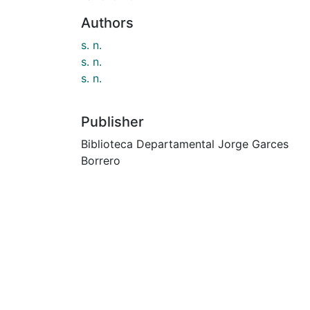
Authors
s. n.
s. n.
s. n.
Publisher
Biblioteca Departamental Jorge Garces
Borrero