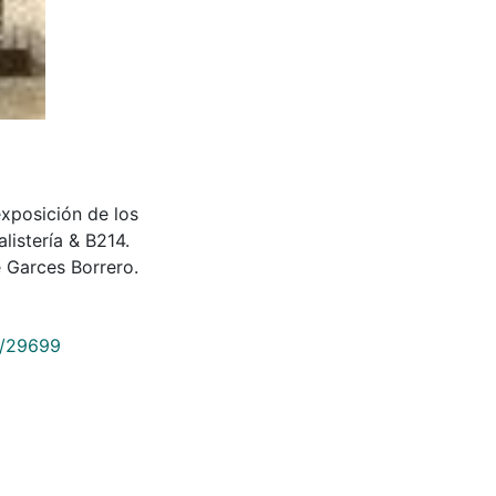
 exposición de los
listería & B214.
 Garces Borrero.
9/29699