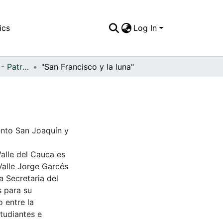
ics
Log In
APFFVC - Pinturas - Patrimonial
"San Francisco y la luna"
ento San Joaquín y
Valle del Cauca es
Valle Jorge Garcés
a Secretaria del
s para su
 entre la
tudiantes e