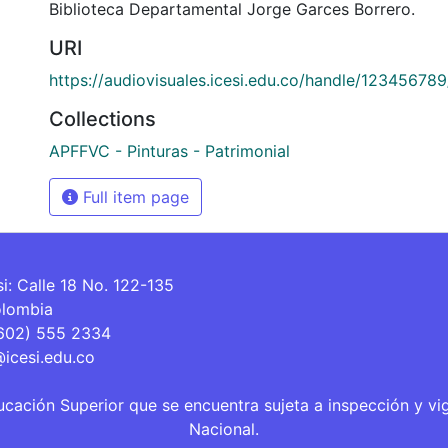
Biblioteca Departamental Jorge Garces Borrero.
URI
https://audiovisuales.icesi.edu.co/handle/12345678
Collections
APFFVC - Pinturas - Patrimonial
Full item page
si: Calle 18 No. 122-135
olombia
(602) 555 2334
@icesi.edu.co
ucación Superior que se encuentra sujeta a inspección y vi
Nacional.