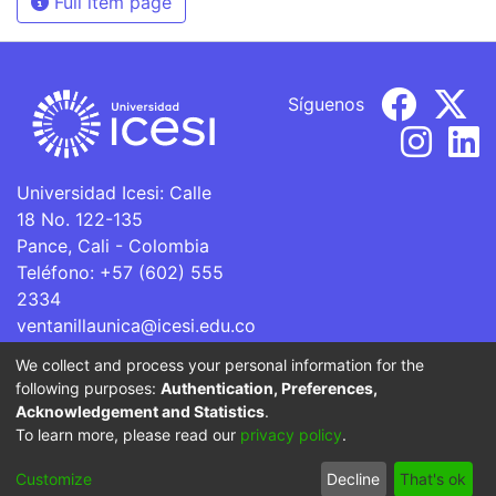
Full item page
Síguenos
Universidad Icesi: Calle
18 No. 122-135
Pance, Cali - Colombia
Teléfono: +57 (602) 555
2334
ventanillaunica@icesi.edu.co
We collect and process your personal information for the
La Universidad Icesi es una Institución de Educación
following purposes:
Authentication, Preferences,
Superior que se encuentra sujeta a inspección y vigilancia
Acknowledgement and Statistics
.
por parte del Ministerio de Educación Nacional.
To learn more, please read our
privacy policy
.
Cookie
Privacy
End User
Send
Customize
Decline
That's ok
settings
policy
Agreement
Feedback