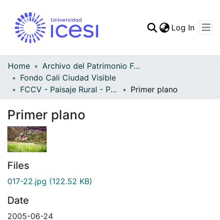
(curren
Log In
Communities & Collec
All of DSpace
Home
Archivo del Patrimonio Fotográfico y Fílmico del Valle del Cauca
Fondo Cali Ciudad Visible
Statistics
FCCV - Paisaje Rural - Patrimonial
Primer plano
Primer plano
Files
017-22.jpg
(122.52 KB)
Date
2005-06-24