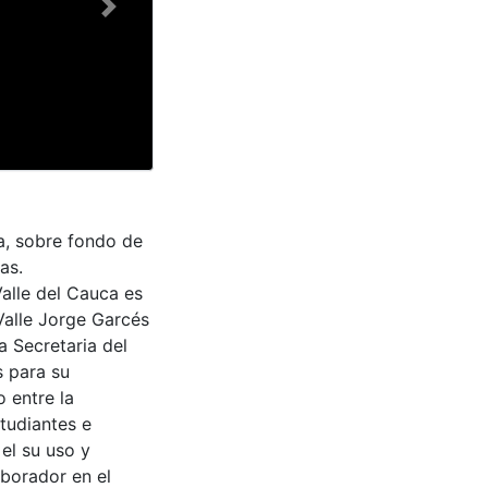
Next
a, sobre fondo de
as.
Valle del Cauca es
Valle Jorge Garcés
a Secretaria del
s para su
 entre la
tudiantes e
 el su uso y
aborador en el