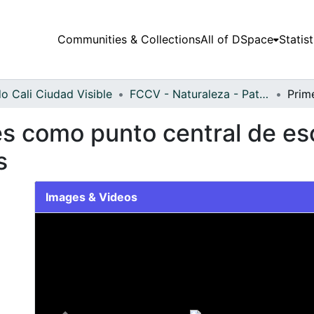
Communities & Collections
All of DSpace
Statist
o Cali Ciudad Visible
FCCV - Naturaleza - Patrimonial
res como punto central de e
s
Images & Videos
Slide 1 of 1