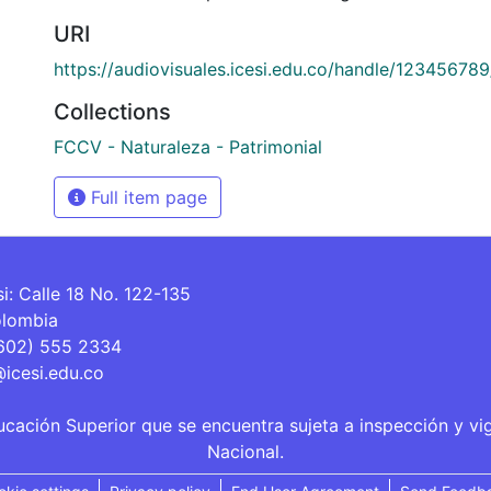
URI
https://audiovisuales.icesi.edu.co/handle/12345678
Collections
FCCV - Naturaleza - Patrimonial
Full item page
si: Calle 18 No. 122-135
olombia
(602) 555 2334
@icesi.edu.co
ucación Superior que se encuentra sujeta a inspección y vi
Nacional.