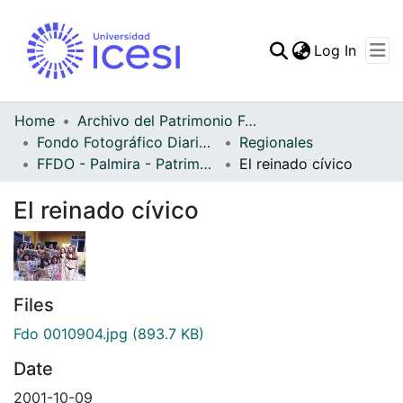
(curren
Log In
Communities & Collec
All of DSpace
Home
Archivo del Patrimonio Fotográfico y Fílmico del Valle del Cauca
Fondo Fotográfico Diario Occidente
Regionales
Statistics
FFDO - Palmira - Patrimonial
El reinado cívico
El reinado cívico
Files
Fdo 0010904.jpg
(893.7 KB)
Date
2001-10-09