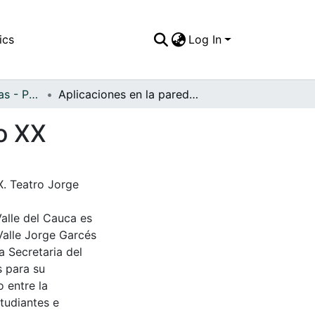
ics
Log In
APFFVC - Esculturas - Patrimonial
Aplicaciones en la pared en yeso dorado del siglo XX
lo XX
X. Teatro Jorge
Valle del Cauca es
Valle Jorge Garcés
a Secretaria del
s para su
 entre la
tudiantes e