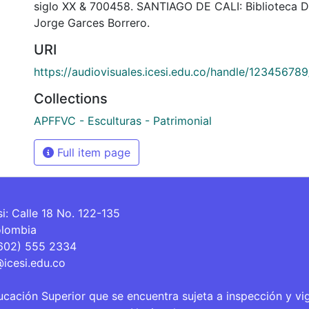
siglo XX & 700458. SANTIAGO DE CALI: Biblioteca 
Jorge Garces Borrero.
URI
https://audiovisuales.icesi.edu.co/handle/12345678
Collections
APFFVC - Esculturas - Patrimonial
Full item page
si: Calle 18 No. 122-135
olombia
(602) 555 2334
@icesi.edu.co
ucación Superior que se encuentra sujeta a inspección y vi