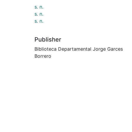
s. n.
s. n.
s. n.
Publisher
Biblioteca Departamental Jorge Garces
Borrero