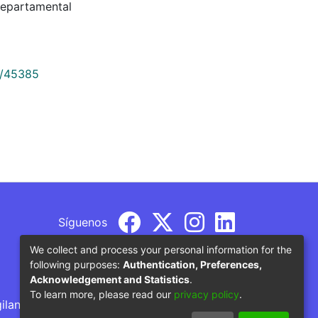
Departamental
9/45385
Síguenos
We collect and process your personal information for the
following purposes:
Authentication, Preferences,
Acknowledgement and Statistics
.
To learn more, please read our
privacy policy
.
gilancia por parte del Ministerio de Educación