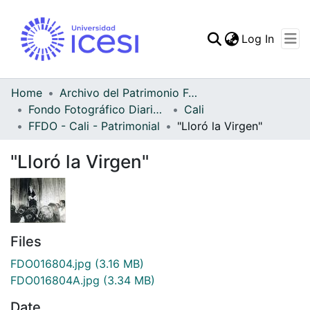
(curren
Log In
Communities & Collec
All of DSpace
Home
Archivo del Patrimonio Fotográfico y Fílmico del Valle del Cauca
Fondo Fotográfico Diario Occidente
Cali
Statistics
FFDO - Cali - Patrimonial
"Lloró la Virgen"
"Lloró la Virgen"
Files
FDO016804.jpg
(3.16 MB)
FDO016804A.jpg
(3.34 MB)
Date