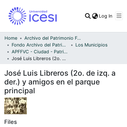
(curren
Log In
Communities & Collec
All of DSpace
Home
Archivo del Patrimonio Fotográfico y Fílmico del Valle del Cauca
Fondo Archivo del Patrimonio Fotográfico y Fílmico del Valle del Cauca
Los Municipios
Statistics
APFFVC - Ciudad - Patrimonial
José Luis Libreros (2o. de izq. a der.) y amigos en el parque principal
José Luis Libreros (2o. de izq. a
der.) y amigos en el parque
principal
Files