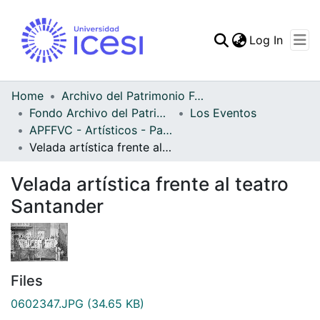
(curren
Log In
Communities & Collec
All of DSpace
Home
Archivo del Patrimonio Fotográfico y Fílmico del Valle del Cauca
Fondo Archivo del Patrimonio Fotográfico y Fílmico del Valle del Cauca
Los Eventos
Statistics
APFFVC - Artísticos - Patrimonial
Velada artística frente al teatro Santander
Velada artística frente al teatro
Santander
Files
0602347.JPG
(34.65 KB)