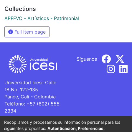
Collections
APFFVC - Artísticos - Patrimonial
Full item page
Síguenos
Universidad Icesi: Calle
18 No. 122-135
Pance, Cali - Colombia
Teléfono: +57 (602) 555
2334
ventanillaunica@icesi.edu.co
Recopilamos y procesamos su información personal para los
siguientes propósitos:
Autenticación, Preferencias,