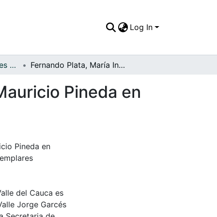
Log In
FFDO - Otros Deportes - Patrimonial
Fernando Plata, María Ines de Plata, Raúl Plata, Mauricio Pineda en Hipovalle
 Mauricio Pineda en
icio Pineda en
jemplares
Valle del Cauca es
Valle Jorge Garcés
a Secretaria de