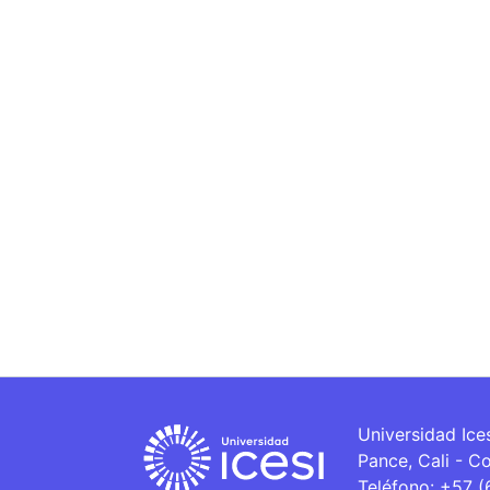
Universidad Ice
Pance, Cali - C
Teléfono: +57 