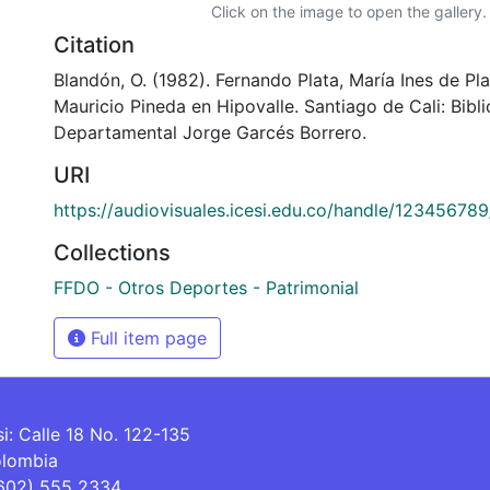
Click on the image to open the gallery.
Citation
Blandón, O. (1982). Fernando Plata, María Ines de Plat
Mauricio Pineda en Hipovalle. Santiago de Cali: Bibl
Departamental Jorge Garcés Borrero.
URI
https://audiovisuales.icesi.edu.co/handle/12345678
Collections
FFDO - Otros Deportes - Patrimonial
Full item page
si: Calle 18 No. 122-135
olombia
(602) 555 2334