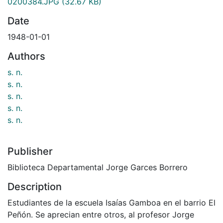
0200384.JPG
(32.67 KB)
Date
1948-01-01
Authors
s. n.
s. n.
s. n.
s. n.
s. n.
Publisher
Biblioteca Departamental Jorge Garces Borrero
Description
Estudiantes de la escuela Isaías Gamboa en el barrio El
Peñón. Se aprecian entre otros, al profesor Jorge