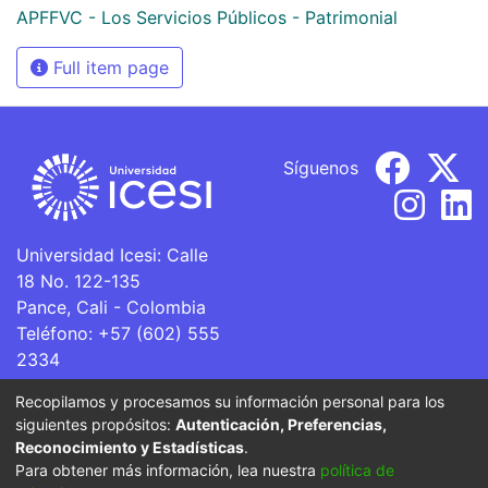
APFFVC - Los Servicios Públicos - Patrimonial
Full item page
Síguenos
Universidad Icesi: Calle
18 No. 122-135
Pance, Cali - Colombia
Teléfono: +57 (602) 555
2334
ventanillaunica@icesi.edu.co
Recopilamos y procesamos su información personal para los
siguientes propósitos:
Autenticación, Preferencias,
La Universidad Icesi es una Institución de Educación
Reconocimiento y Estadísticas
.
Superior que se encuentra sujeta a inspección y vigilancia
Para obtener más información, lea nuestra
política de