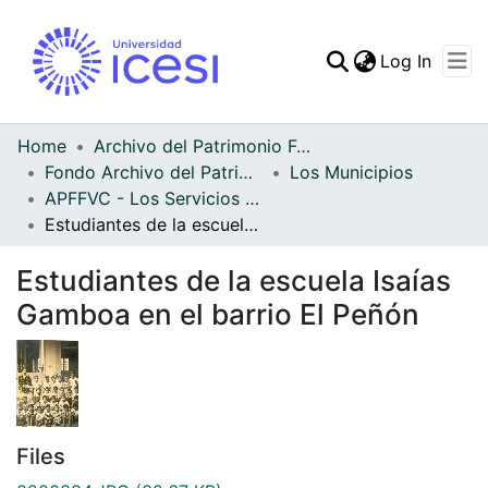
(curren
Log In
Communities & Collec
All of DSpace
Home
Archivo del Patrimonio Fotográfico y Fílmico del Valle del Cauca
Fondo Archivo del Patrimonio Fotográfico y Fílmico del Valle del Cauca
Los Municipios
Statistics
APFFVC - Los Servicios Públicos - Patrimonial
Estudiantes de la escuela Isaías Gamboa en el barrio El Peñón
Estudiantes de la escuela Isaías
Gamboa en el barrio El Peñón
Files