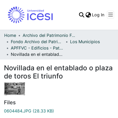
(curren
Log In
Communities & Collec
All of DSpace
Home
Archivo del Patrimonio Fotográfico y Fílmico del Valle del Cauca
Fondo Archivo del Patrimonio Fotográfico y Fílmico del Valle del Cauca
Los Municipios
Statistics
APFFVC - Edificios - Patrimonial
Novillada en el entablado o plaza de toros El triunfo
Novillada en el entablado o plaza
de toros El triunfo
Files
0604484.JPG
(28.33 KB)