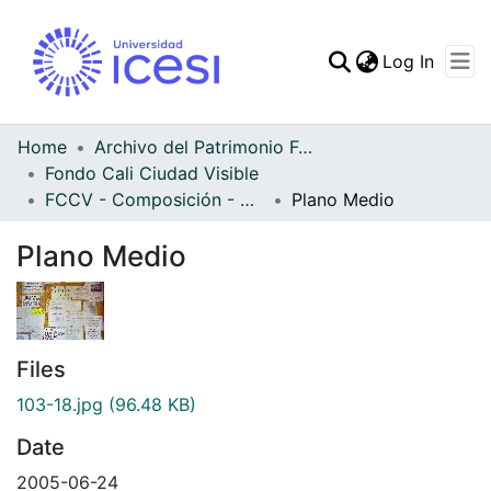
(curren
Log In
Communities & Collec
All of DSpace
Home
Archivo del Patrimonio Fotográfico y Fílmico del Valle del Cauca
Fondo Cali Ciudad Visible
Statistics
FCCV - Composición - Patrimonial
Plano Medio
Plano Medio
Files
103-18.jpg
(96.48 KB)
Date
2005-06-24