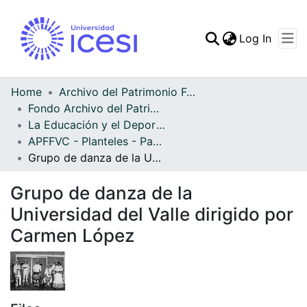
(curren
Log In
Communities & Collec
All of DSpace
Home
Archivo del Patrimonio Fotográfico y Fílmico del Valle del Cauca
Fondo Archivo del Patrimonio Fotográfico y Fílmico del Valle del Cauca
Statistics
La Educación y el Deporte
APFFVC - Planteles - Patrimonial
Grupo de danza de la Universidad del Valle dirigido por Carmen López
Grupo de danza de la
Universidad del Valle dirigido por
Carmen López