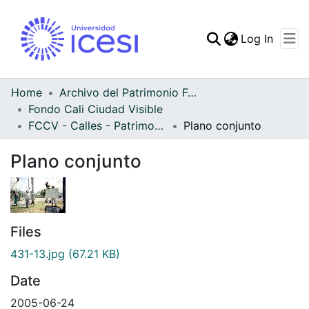
(curren
Log In
Communities & Collec
All of DSpace
Home
Archivo del Patrimonio Fotográfico y Fílmico del Valle del Cauca
Fondo Cali Ciudad Visible
Statistics
FCCV - Calles - Patrimonial
Plano conjunto
Plano conjunto
Files
431-13.jpg
(67.21 KB)
Date
2005-06-24