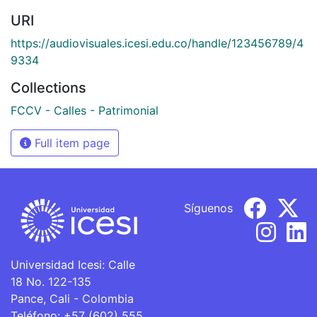
URI
https://audiovisuales.icesi.edu.co/handle/123456789/4
9334
Collections
FCCV - Calles - Patrimonial
Full item page
Síguenos
Universidad Icesi: Calle
18 No. 122-135
Pance, Cali - Colombia
Teléfono: +57 (602) 555