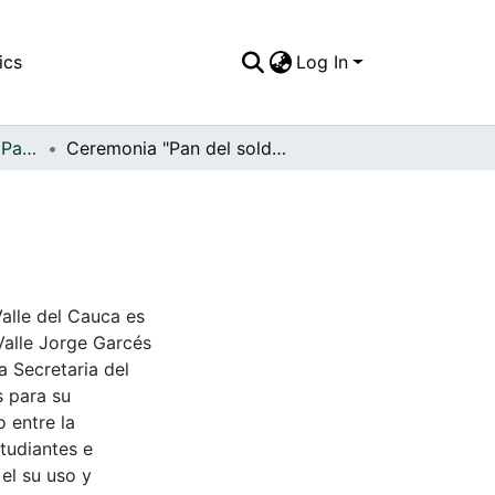
ics
Log In
APFFVC - El Pueblo - Patrimonial
Ceremonia "Pan del soldado"
Valle del Cauca es
Valle Jorge Garcés
a Secretaria del
s para su
 entre la
tudiantes e
 el su uso y