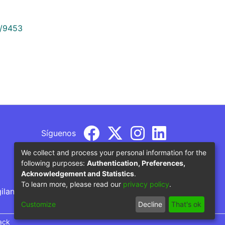
9/9453
Síguenos
We collect and process your personal information for the
following purposes:
Authentication, Preferences,
Acknowledgement and Statistics
.
To learn more, please read our
privacy policy
.
gilancia por parte del Ministerio de Educación
Customize
Decline
That's ok
ack