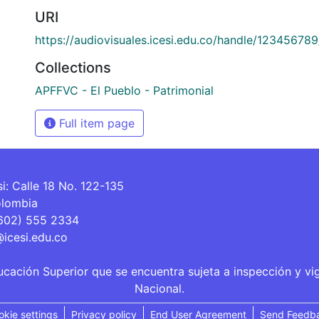
URI
https://audiovisuales.icesi.edu.co/handle/12345678
Collections
APFFVC - El Pueblo - Patrimonial
Full item page
si: Calle 18 No. 122-135
olombia
(602) 555 2334
@icesi.edu.co
ucación Superior que se encuentra sujeta a inspección y vi
Nacional.
okie settings
Privacy policy
End User Agreement
Send Feedb