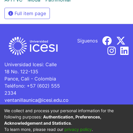
Full item page
Síguenos
Universidad Icesi: Calle
18 No. 122-135
Pance, Cali - Colombia
Teléfono: +57 (602) 555
2334
ventanillaunica@icesi.edu.co
We collect and process your personal information for the
La Universidad Icesi es una Institución de Educación
following purposes:
Authentication, Preferences,
Superior que se encuentra sujeta a inspección y vigilancia
Acknowledgement and Statistics
.
por parte del Ministerio de Educación Nacional.
To learn more, please read our
privacy policy
.